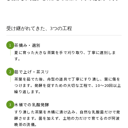
受け継がれてきた、3つの工程
茶摘み・選別
1
夏に育った大きな茶葉を手で刈り取り、丁寧に選別しま
す。
茹で上げ・茶スリ
2
茶葉を茹でた後、舟型の道具で丁寧にすり潰し、葉に傷を
つけます。発酵を促すための大切な工程で、10〜20回以上
繰り返します。
木桶での乳酸発酵
3
すり潰した茶葉を木桶に漬け込み、自然な乳酸菌だけで発
酵させます。菌を加えず、土地の力だけで育てるのが阿波
晩茶の流儀。